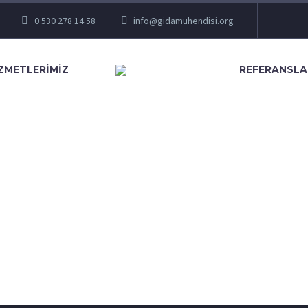
0 530 278 14 58
info@gidamuhendisi.org
ZMETLERİMİZ
REFERANSLA