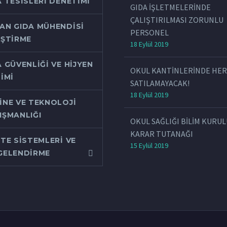
A TESISLERI DENETIMI
GIDA İŞLETMELERİNDE
ÇALIŞTIRILMASI ZORUNLU
AN GIDA MÜHENDISI
PERSONEL
IŞTIRME
18 Eylül 2019
 GÜVENLIĞI VE HIJYEN
OKUL KANTİNLERİNDE HER
IMI
SATILAMAYACAK!
18 Eylül 2019
INE VE TEKNOLOJI
IŞMANLIĞI
OKUL SAĞLIĞI BİLİM KURU
KARAR TUTANAĞI
ITE SISTEMLERI VE
15 Eylül 2019
GELENDIRME