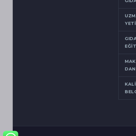
GID
UZM
YET
GIDA
EĞIT
MAK
DAN
KAL
BEL