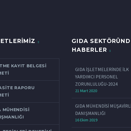
ETLERİMİZ
GIDA SEKTÖRÜN
HABERLER
ETME KAYIT BELGESI
GIDA İŞLETMELERİNDE İLK
METI
YARDIMCI PERSONEL
ZORUNLULUĞU-2024
ASITE RAPORU
21 Mart 2020
METI
GIDA MÜHENDİSİ MÜŞAVİRL
A MÜHENDISI
DANIŞMANLIĞI
IŞMANLIĞI
16 Ekim 2019