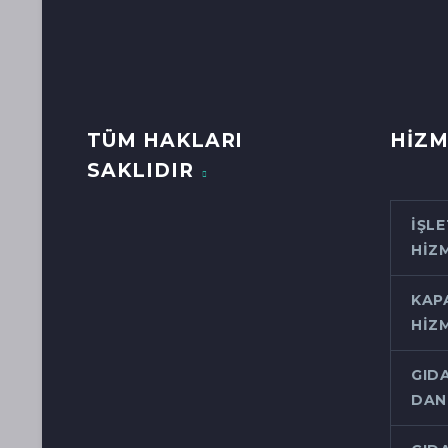
TÜM HAKLARI
HİZM
SAKLIDIR
İŞL
HIZ
KAP
HIZ
GID
DAN