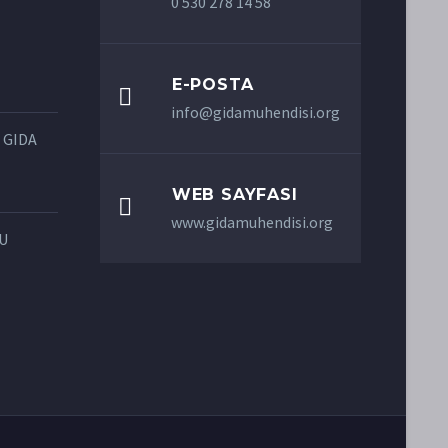
0 530 278 14 58
E-POSTA

info@gidamuhendisi.org
 GIDA
WEB SAYFASI

www.gidamuhendisi.org
LU