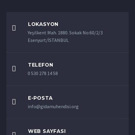
LOKASYON

Yeşilkent Mah. 1880. Sokak No:60/2/3
Esenyurt/İSTANBUL
TELEFON

0 530 278 14 58
E-POSTA

info@gidamuhendisi.org
WEB SAYFASI